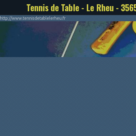
Tennis de Table - Le Rheu - 356
http://www.tennisdetablelerheu.fr