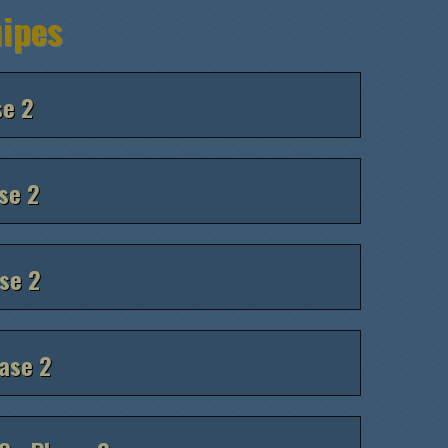
uipes
se 2
ase 2
ase 2
hase 2